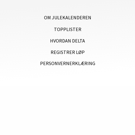
OM JULEKALENDEREN
TOPPLISTER
HVORDAN DELTA
REGISTRER LØP
PERSONVERNERKLÆRING